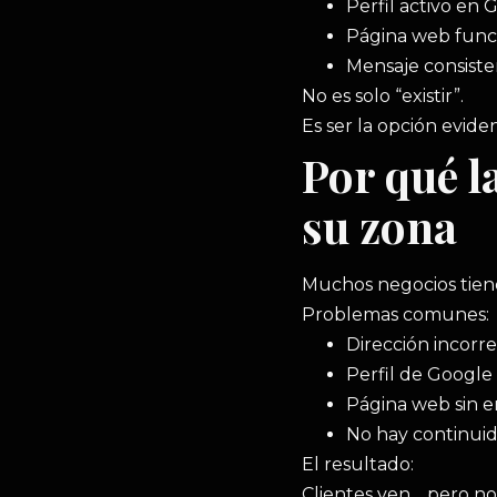
Perfil activo en
Página web func
Mensaje consist
No es solo “existir”.
Es ser la opción evide
Por qué l
su zona
Muchos negocios tiene
Problemas comunes:
Dirección incorr
Perfil de Google 
Página web sin 
No hay continuida
El resultado:
Clientes ven… pero no