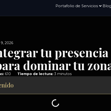
Portafolio de Servicios
Blo
 9, 2026
tegrar tu presencia f
 para dominar tu zon
as:
610
Tiempo de lectura:
3 minutos
enido