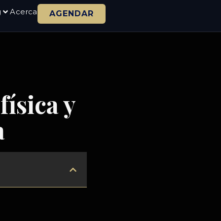
g
Acerca
AGENDAR
ísica y
a