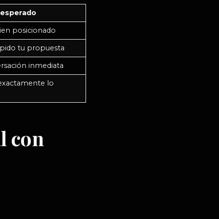
 esperado
ien posicionado
ápido tu propuesta
ersación inmediata
exactamente lo
l con