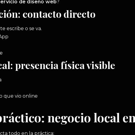
servicio de diseño web
?
ción: contacto directo
te escribe o se va.
sApp
le
al: presencia física visible
ra
o que vio online
ráctico: negocio local e
a todo en la práctica: