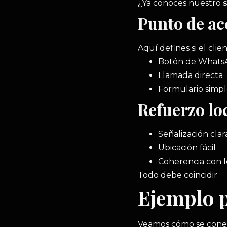
¿Ya conoces nuestro
Punto de ac
Aquí defines si el clien
Botón de What
Llamada directa
Formulario simp
Refuerzo loc
Señalización cla
Ubicación fácil
Coherencia con l
Todo debe coincidir.
Ejemplo p
Veamos cómo se conect