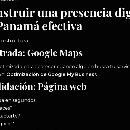
truir una presencia dig
 Panamá efectiva
a estructura.
trada: Google Maps
optimizado para aparecer cuando alguien busca tu servici
en:
Optimización de Google My Busines
s
lidación: Página web
lúa en segundos.
haces?
tactarte?
egocio?